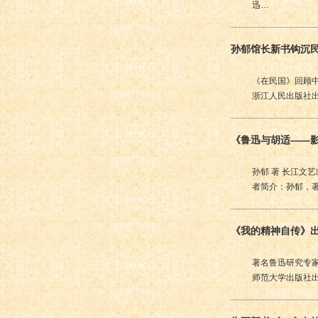
迅…
孙郁馆长新书钩沉
《在民国》回顾
浙江人民出版社出
《鲁迅与胡适——
孙郁 著 长江文
者简介：孙郁，
《我的精神自传》
著名鲁迅研究专家
师范大学出版社出