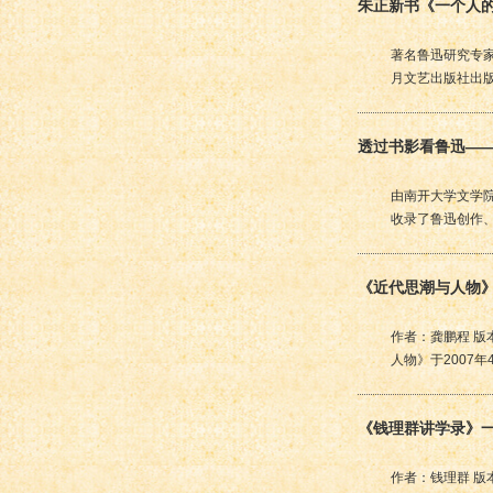
朱正新书《一个人的呐
著名鲁迅研究专家
月文艺出版社出
透过书影看鲁迅—
由南开大学文学
收录了鲁迅创作
《近代思潮与人物
作者：龚鹏程 版
人物》于2007
《钱理群讲学录》
作者：钱理群 版