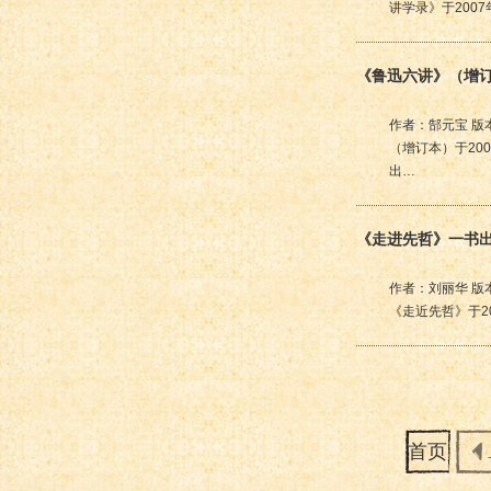
讲学录》于200
《鲁迅六讲》（增
作者：郜元宝 版
（增订本）于20
出…
《走进先哲》一书
作者：刘丽华 版
《走近先哲》于2
首页