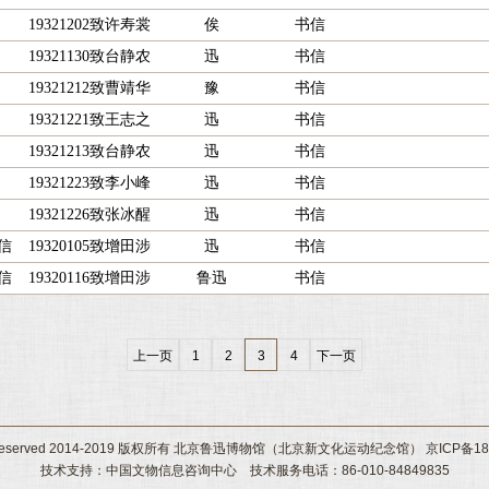
19321202致许寿裳
俟
书信
19321130致台静农
迅
书信
19321212致曹靖华
豫
书信
19321221致王志之
迅
书信
19321213致台静农
迅
书信
19321223致李小峰
迅
书信
19321226致张冰醒
迅
书信
信
19320105致增田涉
迅
书信
信
19320116致增田涉
鲁迅
书信
上一页
1
2
3
4
下一页
ht Reserved 2014-2019 版权所有 北京鲁迅博物馆（北京新文化运动纪念馆） 京ICP备180
技术支持：中国文物信息咨询中心 技术服务电话：86-010-84849835