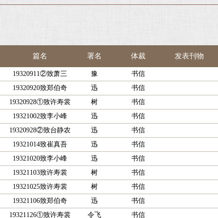
篇名
署名
体裁
发表刊物
19320911②致萧三
豫
书信
19320920致郑伯奇
迅
书信
19320928①致许寿裳
树
书信
19321002致李小峰
迅
书信
19320928②致台静农
迅
书信
19321014致崔真吾
迅
书信
19321020致李小峰
迅
书信
19321103致许寿裳
树
书信
19321025致许寿裳
树
书信
19321106致郑伯奇
迅
书信
19321126①致许寿裳
令飞
书信