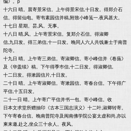
编》。p
十六日 晴。晨寄景宋信。上午得景宋信,十日发。得郑介石
信。得留仙电。寄韦素园信并稿,附致小峰笺一.夜风甚大。
十七日 星期。昙,风。无事。
十八日 晴,风。上午寄景宋信。复郑介石信。得淑卿
信,九日发。得三弟信,十一日发。晚同人六人共饯兼士于南普
陀寺。
十九日 晴。上午寄三弟信。寄淑卿信。寄小峰信并《卷葹》
及《华盖续》稿。下午得季巿信,十二日发。得淑卿信,
十二日发。得漱园信片,十日发。
二十日 晴。上午寄淑卿信。寄漱园信。寄春台信。下午得广
平信,十五日发。
二十一日 晴。上午寄广平信并书一包。寄小峰信。收
日本文求堂所赠抽印《古本三国志演义》十二叶,淑卿转寄。
下午寄春台信。晚南普陀寺及闽南佛学院公宴太虚和尚,亦以
柬来邀,赴之,坐众三十余人。夜风。