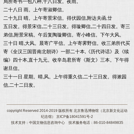
局所寄书一包八种,十八日发。夜雨。
二十八日 雨。上午寄淑卿信。
二十九日 晴。上午寄景宋信。得伏园信,附达夫函,廿
五日发。得景宋信,二十三日发。得璇卿信,二十四日发。寄三
弟信,附景宋稿。午后复陶璇卿信。寄小峰信。下午大风。
三十日 晴,大风。晨寄广平信。上午寄霁野信。收三弟所代买
寄《全汉三国晋南北朝诗》一部二十本,《历代诗话》及《续
编》四十本,直十九元。收辛岛君所寄《斯文》三本。下午得
谢旦信。
三十一日 星期。晴,风。上午得重久信,二十三日发。得漱园
信,二十二日发。
copyright Reserved 2014-2019 版权所有 北京鲁迅博物馆（北京新文化运动
纪念馆） 京ICP备18041591号-2
技术支持：中国文物信息咨询中心 技术服务电话：86-010-84849835