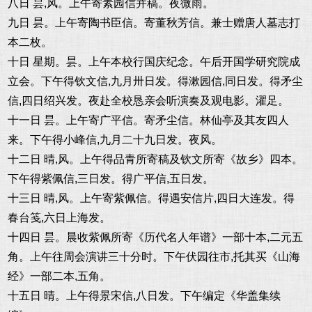
八日 昙,风。上午寄素园信并稿。夜微雨。
九日 昙。上午寄陶书臣信。寄董秋芳信。兼士赠唐人墓志打
本二枚。
十日 星期。昙。上午本校行国庆纪念。午后开国学研究院成
立会。下午得钦文信,九月卅日发。得漱园信,同日发。得矛尘
信,四日绍兴发。夜赴全校恳亲会听演奏及观电影。濯足。
十一日 昙。上午寄广平信。寄矛尘信。林仙亭及其友四人
来。下午得小峰信,九月二十九日发。夜风。
十二日 晴,风。上午得品青所寄稿及钦文所寄《故乡》四本。
下午得紫佩信,三日发。得广平信,五日发。
十三日 晴,风。上午寄紫佩信。得遇安信片,四日大连发。得
春台笺,六日上海发。
十四日 昙。晨收紫佩所寄《历代名人年谱》一部十本,二元五
角。上午往周会演讲三十分时。下午伏园往市,托其买《山海
经》一部二本,五角。
十五日 晴。上午得景宋信,八日发。下午编定《华盖集续