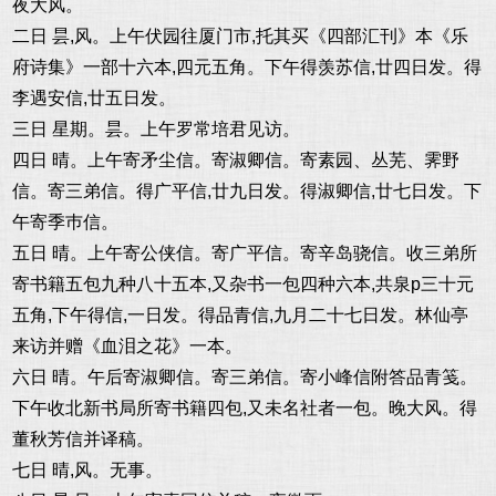
夜大风。
二日 昙,风。上午伏园往厦门市,托其买《四部汇刊》本《乐
府诗集》一部十六本,四元五角。下午得羡苏信,廿四日发。得
李遇安信,廿五日发。
三日 星期。昙。上午罗常培君见访。
四日 晴。上午寄矛尘信。寄淑卿信。寄素园、丛芜、霁野
信。寄三弟信。得广平信,廿九日发。得淑卿信,廿七日发。下
午寄季巿信。
五日 晴。上午寄公侠信。寄广平信。寄辛岛骁信。收三弟所
寄书籍五包九种八十五本,又杂书一包四种六本,共泉p三十元
五角,下午得信,一日发。得品青信,九月二十七日发。林仙亭
来访并赠《血泪之花》一本。
六日 晴。午后寄淑卿信。寄三弟信。寄小峰信附答品青笺。
下午收北新书局所寄书籍四包,又未名社者一包。晚大风。得
董秋芳信并译稿。
七日 晴,风。无事。