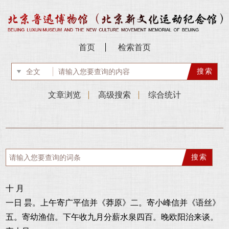
首页
检索首页
文章浏览
高级搜索
综合统计
十 月
一日 昙。上午寄广平信并《莽原》二。寄小峰信并《语丝》
五。寄幼渔信。下午收九月分薪水泉四百。晚欧阳治来谈。