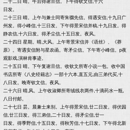
二十二日 晴。午后得谢旦信。下午得钦文信,十六
日发。
二十三日 晴。上午与兼士同寄朱骝先信。得遇安信,十九日广
州发。得小峰信,十三日发。下午得景宋信并稿,十九日发。得
静农信,十六日发。得矛尘信,十五日发。夜风。
二十四日 星期。晴,大风。上午寄景宋信并《语丝》、《莽
原》。寄遇安信附与星农函。寄矛尘信。下午寄小峰信。p夜
观影戏,演林肯事迹。
二十五日 晴。下午复谢旦信。收钦文所寄小说一包。收中国
书店所寄《八史经籍志》一部十六本,直五元,由三弟代买,十
八日发。晚寄钦文信。夜风。
二十六日 晴,风。上午收淑卿所寄绒线衣两件,十滴药水一瓶,
八日付邮。
二十七日 昙。晨兼士来别。上午得景宋信,廿二日发。得伏园
信,廿三日发。得三弟信,二十日发。得矛尘信,廿一
日发。得季野信,十五日发。得秋芳信,十七日发。下午得北新