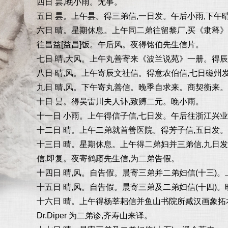
四日 昙,晚小雨。无事。
五日 昙。上午昙。得三弟信,一日发。午后小雨,下午
六日 晴。星期休息。上午同二弟往留黎厂,买《隶释》
往昌益[益昌]饭。午后风。夜得铭伯先生信片。
七日 晴,大风。上午丸善寄来《波兰说苑》一册。得
八日 晴,风。上午寄辰文社信。得意农伯信,七日磁
九日 晴,风。下午寄丸善信。晚季自求来。商契衡来。
十日 昙。得吴雷川夫人讣,致赙二元。晚小雨。
十一日 小雨。上午得信子信,七日发。午后往浙江兴
十二日 晴。上午二弟就首善医院。得芳子信,五日发
十三日 晴。星期休息。上午得二弟妇并三弟信,九日发,
信,即复。夜寄鹤庼先生信,为二弟告假。
十四日 晴,风。自告假。晨寄三弟并二弟妇信(十三)
十五日 晴,风。自告假。晨寄三弟及二弟妇信(十四)
十六日 晴。上午得杨莘耜信并鱼山书院所臧汉画象拓
Dr.Diper 为二弟诊,齐寿山来译。