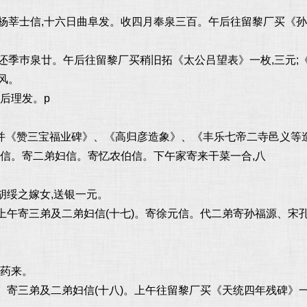
得杨莘士信,十六日曲阜发。收四月奉泉三百。午后往留黎厂买《
还季巿泉廿。午后往留黎厂买稍旧拓《太公吕望表》一枚,三元;《
风。
后理发。p
并《赞三宝福业碑》、《高归彦造象》、《丰乐七帝二寺邑义等
生信。寄二弟妇信。寄忆农伯信。下午家寄来干菜一合,八
胡绥之嫁女,送银一元。
。上午寄三弟及二弟妇信(十七)。寄徐元信。代二弟寄孙福源、
。
持药来。
)。寄三弟及二弟妇信(十八)。上午往留黎厂买《天统四年残碑》