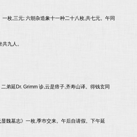
一枚,三元; 六朝杂造象十一种二十八枚,共七元。午同
坐共九人。
Dr. Grimm 诊,云是瘄子,齐寿山译。得钱玄同
元显魏墓志》一枚,季巿交来。午后自请假。下午延