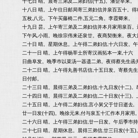
十七日 晴。晨寄三弟及二弟妇信(十五)。潘企莘来。
十八日 晴。上午往日邮局寄三弟妇信并泉百五十。
五枚,八元。下午买藤椅二件,五元二角。李霞卿来。
十九日 昙。上午寄三弟及二弟妇信并本月家用泉百。
下午风,小雨。晚徐宗伟来还泉廿。夜商契衡来。夜大
二十日 晴。星期休息。上午得二弟妇信,十六日发。午
二十一日 晴。上午得杨莘士所寄汉画拓本一束,十六
日曲阜发。晚季巿以菜汤一器遗二弟。夜得蔡先生函
二十二日 晴。上午得丸善书店信,十五日发。寄蔡先
日付邮。
二十三日 晴。晨得三弟及二弟妇信,十九日发(十二)。
二十四日 晴。晨得三弟及二弟妇信,二十日发(十三)
二十五日 晴。上午得二弟妇信,言小舅父于廿日逝去,
廿一日发(十四)。晚徐元来,付与泉五十汇作本月家用
二十六日 晴。上午得三弟妇信,廿一日发。午后季巿
二十七日 晴。星期休息。晨得三弟信,廿三日发(十五