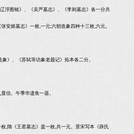
孙辽浮图铭》、《吴严墓志》、《李则墓志》各一分共
张安姬墓志》一枚,一元;六朝造象四种十三枚,六元。
造象》、《苏轼等访象老题记》拓本各二分。
宋孔显信。午季巿遗鱼一器。
一枚,隋《王君墓志》盖一枚,共一元。景宋写本《薛氏