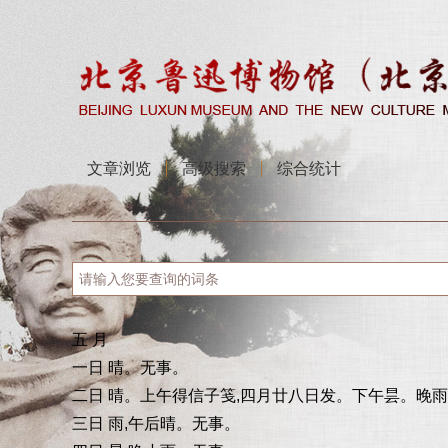
文章浏览
高级搜索
综合统计
五 月
一日 晴。无事。
二日 晴。上午得信子笺,四月廿八日发。下午昙。晚
三日 雨,午后晴。无事。