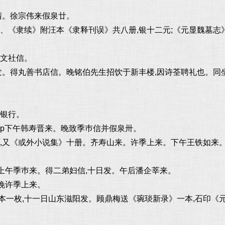
晴。徐宗伟来假泉廿。
、《隶续》附汪本《隶释刊误》共八册,银十二元;《元显魏墓志》
辰文社信。
州发。得丸善书店信。晚铭伯先生招饮于新丰楼,因诗荃聘礼也。同
业银行。
。p下午韩寿晋来。晚致季巿信并假泉卅。
又《或外小说集》十册。齐寿山来。许季上来。下午王铁如来。二弟延
。上午季巿来。得二弟妇信,十日发。午后潘企莘来。
。晚许季上来。
本一枚,十一日山东滋阳发。顾鼎梅送《琬琰新录》一本,石印《