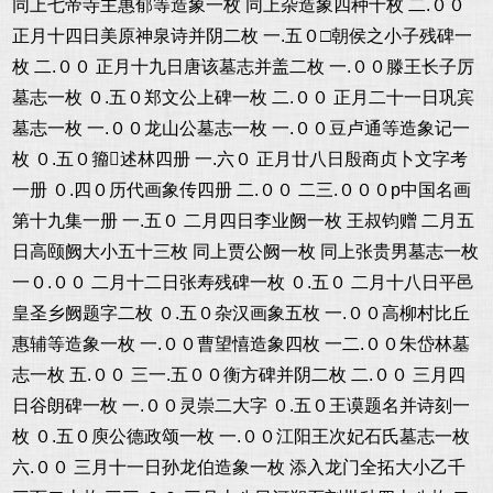
同上七帝寺主惠郁等造象一枚 同上杂造象四种十枚 二.００
正月十四日美原神泉诗并阴二枚 一.五０□朝侯之小子残碑一
枚 二.００ 正月十九日唐该墓志并盖二枚 一.００滕王长子厉
墓志一枚 ０.五０郑文公上碑一枚 二.００ 正月二十一日巩宾
墓志一枚 一.００龙山公墓志一枚 一.００豆卢通等造象记一
枚 ０.五０籀述林四册 一.六０ 正月廿八日殷商贞卜文字考
一册 ０.四０历代画象传四册 二.００ 二三.０００p中国名画
第十九集一册 一.五０ 二月四日李业阙一枚 王叔钧赠 二月五
日高颐阙大小五十三枚 同上贾公阙一枚 同上张贵男墓志一枚
一０.００ 二月十二日张寿残碑一枚 ０.五０ 二月十八日平邑
皇圣乡阙题字二枚 ０.五０杂汉画象五枚 一.００高柳村比丘
惠辅等造象一枚 一.００曹望憘造象四枚 一二.００朱岱林墓
志一枚 五.００ 三一.五００衡方碑并阴二枚 二.００ 三月四
日谷朗碑一枚 一.００灵崇二大字 ０.五０王谟题名并诗刻一
枚 ０.五０庾公德政颂一枚 一.００江阳王次妃石氏墓志一枚
六.００ 三月十一日孙龙伯造象一枚 添入龙门全拓大小乙千