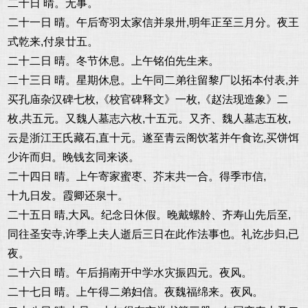
二十日 晴。无事。
二十一日 晴。午后寄羽太家信并泉卅,明年正至三月分。夜王
式乾来,付泉廿五。
二十二日 晴。冬节休息。上午铭伯先生来。
二十三日 晴。星期休息。上午同二弟往留黎厂以拓本付表,并
买孔庙杂汉碑七枚,《校官碑释文》一枚,《赵法现造象》二
枚,共五元。又魏人墓志六枚,十五元。又齐、魏人墓志五枚,
云是浙江王氏藏石,直十元。遂至青云阁饮茗并午食讫,买饼饵
少许而归。晚钱玄同来谈。
二十四日 晴。上午寄家蜜枣、芥末共一合。得季巿信,
十九日发。霞卿还泉十。
二十五日 晴,大风。纪念日休假。晚戴螺舲、齐寿山先后至,
同往圣安寺,许季上夫人逝后三日在此作法事也。礼讫步归,已
夜。
二十六日 晴。午后捐南开中学水灾振四元。夜风。
二十七日 晴。上午得二弟妇信。夜魏福绵来。夜风。