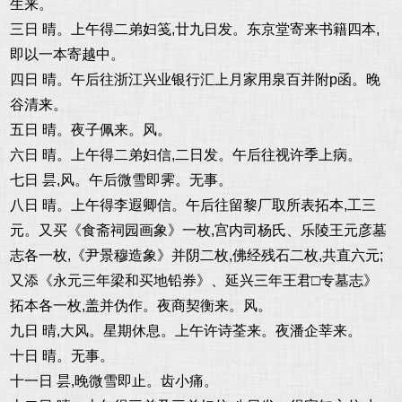
生来。
三日 晴。上午得二弟妇笺,廿九日发。东京堂寄来书籍四本,
即以一本寄越中。
四日 晴。午后往浙江兴业银行汇上月家用泉百并附p函。晚
谷清来。
五日 晴。夜子佩来。风。
六日 晴。上午得二弟妇信,二日发。午后往视许季上病。
七日 昙,风。午后微雪即霁。无事。
八日 晴。上午得李遐卿信。午后往留黎厂取所表拓本,工三
元。又买《食斋祠园画象》一枚,宫内司杨氏、乐陵王元彦墓
志各一枚,《尹景穆造象》并阴二枚,佛经残石二枚,共直六元;
又添《永元三年梁和买地铅券》、延兴三年王君□专墓志》
拓本各一枚,盖并伪作。夜商契衡来。风。
九日 晴,大风。星期休息。上午许诗荃来。夜潘企莘来。
十日 晴。无事。
十一日 昙,晚微雪即止。齿小痛。