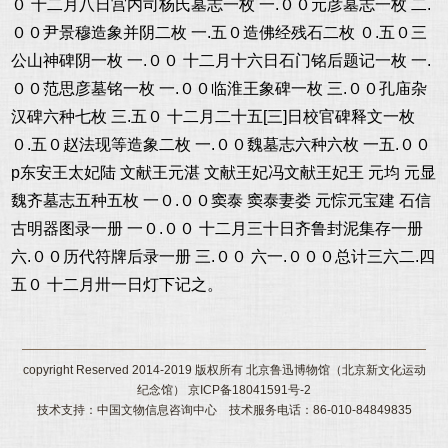
０ 十二月八日宫内司杨氏墓志一枚 一.００元彦墓志一枚 二.
００尹景穆造象并阴二枚 一.五０造佛经残石二枚 ０.五０三
公山神碑阴一枚 一.００ 十二月十六日石门铭后题记一枚 一.
００范思彦墓铭一枚 一.００临淮王象碑一枚 三.００孔庙杂
汉碑六种七枚 三.五０ 十二月二十五[三]日校官碑释文一枚
０.五０赵法现等造象二枚 一.００魏墓志六种六枚 一五.００
p东安王太妃陆 文献王元湛 文献王妃冯文献王妃王 元均 元显
魏齐墓志五种五枚 一０.００窦泰 窦泰妻娄 元悰元宝建 石信
古明器图录一册 一０.００ 十二月三十日齐鲁封泥集存一册
六.００历代符牌后录一册 三.００ 六一.０００总计三六二.四
五０ 十二月卅一日灯下记之。
copyright Reserved 2014-2019 版权所有 北京鲁迅博物馆（北京新文化运动
纪念馆） 京ICP备18041591号-2
技术支持：中国文物信息咨询中心 技术服务电话：86-010-84849835