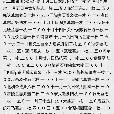
记二部四册 宋洁纯赠 十月四日龙凤专拓本一枚 陈仲书先生
赠 十月五日卢太妃墓志一枚 二.五０临淮王墓志一枚 二.五０
郭达墓志并盖二枚 ０.八０元倪妻买造象铭一枚 ０.二０高建
墓志盖等四枚 一.００ 十月十日陶贵墓志一枚 二.００安乐王
元诠墓志一枚 一二.００ 十月十四日关中侯苏君神道一枚 一.
００元钦墓志一枚 许诗荃赠 十月十八日荀岳墓志一枚 二.五
０ 十月二十日包义五百余人造象并阴二枚 五.００寇凭墓志
一枚 二.五０寇演墓志一枚 二.五０寇臻墓志一枚 二.五０冯恭
墓志一枚 二.００ 十月廿八日杨范墓志一枚 二.００姚纂墓志
一枚 一.００ 四二.０００张敬造石柱佛象六枚 五.００ 十一
月四日p姚氏臧杂造象十种十三枚 六.００贺长植墓志一枚 二.
００汉画象残石二枚 一.００ 十一月十日寇治墓志一枚 三.０
０北魏杂造象六枚 二.００ 十一月十八日张法师碑一枚 一.０
０萧憘墓志并盖二枚 二.五０宋买造象四枚 一.００耿氏墓志
一枚 一.五０ 十一月二十五日张阿素墓志一枚 一.五０魏宣武
嫔司马墓志一枚 四.００ 三０.五００食斋祠园画象一枚 一.０