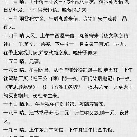
十二日 晴。上午得三弟及三弟妇信,八日发。得宋知方信,九
日杭州发。下午得宋迈信。晚蒋抑之来。
十三日 雨雪积寸余。午后丸善来信。晚铭伯先生遗肴二品。
夜风。
十四日 晴,大风。上午中西屋来信。丸善寄来《德文学之精
神》一册,英文,二弟买。下午收十一月奉泉三百,银一券九。
往季上家视其病,并交代领之泉。晚宋子佩来。
十五日 晴。无事。
十六日 晴。星期休息。从李匡辅分得红煤半顿,券五枚。下午
往留黎厂买《祀三公山碑》阴一枚,《石门铭后题记》p一枚,
《范思彦墓铭》一枚,《临淮王象碑》一枚,共六元。又至大册
阑买食物归。夜杜海生来。
十七日 晴,风。午后视午门图书馆。夜韩寿晋来。
十八日 晴。汪书堂母寿,贺二元。张仁辅父故,赙一元。夜豸
来。
十九日 晴。上午东京堂来信。下午复往午门图书馆。