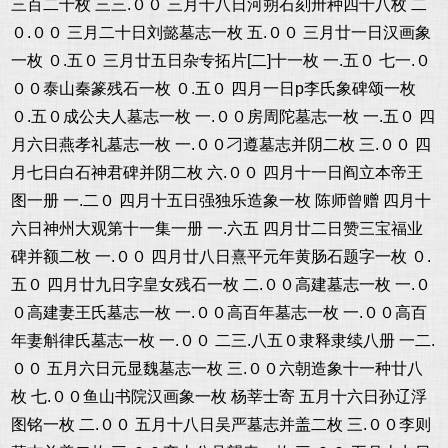
三百二十枚 三三.００ 三月十八日河朔石刻卅种四十八枚 二
０.００ 三月二十日刘懿墓志一枚 五.００ 三月廿一日汉画象
一枚 ０.五０ 三月廿五日杂专拓片[二]十一枚 一.五０ 七一.０
００泰山秦篆残石一枚 ０.五０ 四月一日p李氏象碑颂一枚
０.五０成公夫人墓志一枚 一.００房周陀墓志一枚 一.五０ 四
月六日燕孝礼墓志一枚 一.００刁遵墓志并阴二枚 三.００ 四
月七日白石神君碑并阴二枚 六.００ 四月十一日阎立本帝王
图一册 一.二０ 四月十五日强独乐造象一枚 陈师曾赠 四月十
六日神州大观第十一集一册 一.六五 四月廿二日赞三宝福业
碑并额二枚 一.００ 四月廿八日熹平元年黄肠石题字一枚 ０.
五０ 四月廿九日字皇女残石一枚 二.００高建墓志一枚 一.０
０高建妻王氏墓志一枚 一.００高百年墓志一枚 一.００高百
年妻斛律氏墓志一枚 一.００ 二三.八五０隶释隶续八册 一二.
００ 五月六日元显魏墓志一枚 三.００六朝造象十一种廿八
枚 七.００鱼山书院汉画象一枚 杨莘士寄 五月十六日孙辽浮
图铭一枚 二.００ 五月十八日吴严墓志并盖二枚 三.００李则