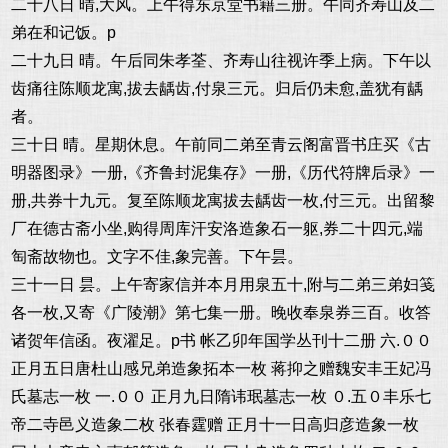
二十八日 晴,大风。上午得东京堂书籍三册。午同齐寿山及二
弟在和记饭。p
二十九日 晴。午后同朱孝荃、齐寿山往视许季上病。下午以
齿痛往陈顺龙寓,拔去龋齿,付泉三元。归后仍未愈,盖犹有龋
者。
三十日 晴。星期休息。午前同二弟至青云阁富晋书庄买《古
明器图录》一册,《齐鲁封泥集存》一册,《历代符牌后录》一
册,共券十九元。复至陈顺龙寓拔去龋齿一枚,付三元。出留黎
厂在德古斋小坐,购得周库汗安洛造象石一躯,券二十四元,端
匋斋故物也。文字不佳,象完善。下午昙。
三十一日 昙。上午寄家信并本月用泉五十,附与二弟三弟妇笺
各一枚,又寄《广陵潮》第七集一册。晚收奉泉券三百。收答
诸贺年信函。夜濯足。p书 帐乙卯年国学丛刊十二册 六.００
正月五日唐杜山感兄弟造象拓本一枚 蒋抑之赠魏安丰王妃冯
氏墓志一枚 一.００ 正月九日隋讳珉墓志一枚 ０.五０丰乐七
帝二寺邑义造象二枚 张春霆赠 正月十一日高归彦造象一枚