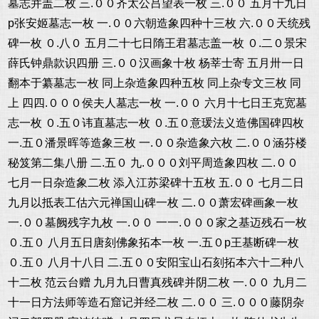
墓志并盖二枚 三.００齐太公吕望表一枚 三.００ 五月十九日
p张安姬墓志一枚 一.００六朝造象四种十三枚 六.００天统残
碑一枚 ０.八０ 五月二十七日隋王君墓志盖一枚 ０.二０景宋
薛氏钟鼎款识四册 三.００汉画象十枚 杨莘士寄 五月卅一日
翻本于纂墓志一枚 同上杂造象四种五枚 同上杂专文三枚 同
上 四四.０００侯夫人墓志一枚 一.００ 六月十七日王克宽墓
志一枚 ０.五０讳直墓志一枚 ０.五０意瑗法义造佛国碑四枚
一.五０潘景晖等造象三枚 一.００杂造象六枚 二.００涵芬楼
秘笈第二集八册 二.五０ 九.０００刘平周造象四枚 二.００
七月一日杂造象二枚 添入江苏梁碑十五枚 五.００ 七月二日
九月以抵表工估六元禅国山碑一枚 二.００萧宏碑画象一枚
一.００墓阙残字九枚 一.００ 一一.０００家之基迈残石一枚
０.五０ 八月五日唐刻佛象拓本一枚 一.五０p王基断碑一枚
０.五０ 八月十八日 二.五００安阳宝山石刻拓本六十二种八
十二枚 范云台赠 九月九日曹真残碑并阴二枚 一.００ 九月二
十一日方法师等造石窟记并经二枚 二.００ 三.０００藤阴杂