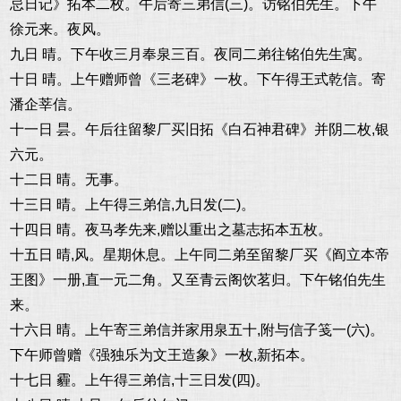
忌日记》拓本二枚。午后寄三弟信(三)。访铭伯先生。下午
徐元来。夜风。
九日 晴。下午收三月奉泉三百。夜同二弟往铭伯先生寓。
十日 晴。上午赠师曾《三老碑》一枚。下午得王式乾信。寄
潘企莘信。
十一日 昙。午后往留黎厂买旧拓《白石神君碑》并阴二枚,银
六元。
十二日 晴。无事。
十三日 晴。上午得三弟信,九日发(二)。
十四日 晴。夜马孝先来,赠以重出之墓志拓本五枚。
十五日 晴,风。星期休息。上午同二弟至留黎厂买《阎立本帝
王图》一册,直一元二角。又至青云阁饮茗归。下午铭伯先生
来。
十六日 晴。上午寄三弟信并家用泉五十,附与信子笺一(六)。
下午师曾赠《强独乐为文王造象》一枚,新拓本。
十七日 霾。上午得三弟信,十三日发(四)。