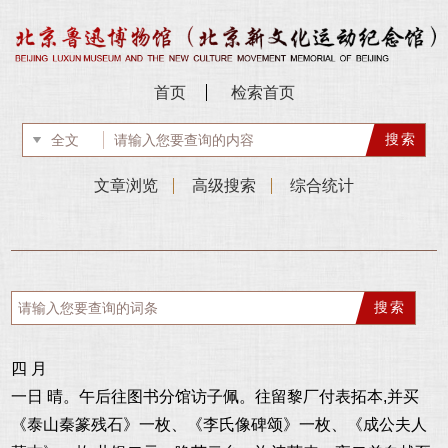
首页
检索首页
文章浏览
高级搜索
综合统计
四 月
一日 晴。午后往图书分馆访子佩。往留黎厂付表拓本,并买
《泰山秦篆残石》一枚、《李氏像碑颂》一枚、《成公夫人