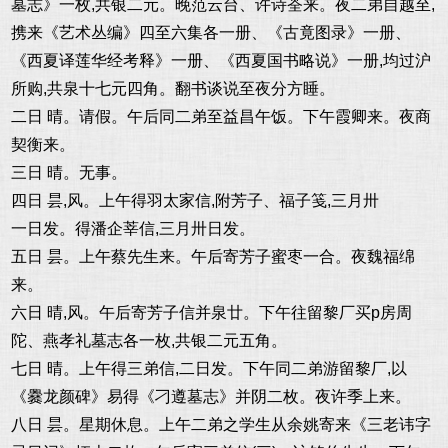
墓志》一枚,共银二元。晚范云台、许诗荃来。夜二弟自越至,
携来《艺术丛编》四至六集各一册、《古竟图录》一册、
《西夏译莲华经考释》一册、《西夏国书略说》一册,均过沪
所购,共泉十七元四角。翻书谈说至夜分方睡。
二日 晴。请假。午后同二弟至益昌午饭。下午霞卿来。夜商
契衡来。
三日 晴。无事。
四日 昙,风。上午得羽太家信,附芳子、福子笺,三月卅
一日发。得潘企莘信,三月卅日发。
五日 昙。上午蔡先生来。午后寄芳子蜜枣一合。夜魏福绵
来。
六日 晴,风。午后寄芳子信并泉廿。下午往留黎厂买p房周
陀、燕孝礼墓志各一枚,共银二元五角。
七日 晴。上午得三弟信,二日发。下午同二弟游留黎厂,以
《爨龙颜碑》易得《刁遵墓志》并阴二枚。夜许季上来。
八日 昙。星期休息。上午二弟之学生从余姚寄来《三老讳字