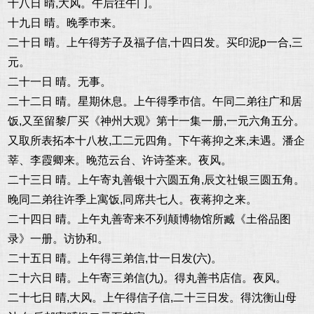
十八日 晴,大风。午后往午门。
十九日 晴。晚季巿来。
二十日 晴。上午得芳子及福子信,十四日发。买印泥p一合,三
元。
二十一日 晴。无事。
二十二日 晴。星期休息。上午得季巿信。午同二弟往广和居
饭,又至留黎厂买《神州大观》第十一集一册,一元六角五分。
又取所表拓本十八枚,工二元四角。下午蒋抑之来,未遇。潘企
莘、李霞卿来。晚范云台、许诗荃来。夜风。
二十三日 晴。上午寄丸善银十六圆五角,辰文社银三圆五角。
晚同二弟往许季上寓饭,同席共七人。夜蒋抑之来。
二十四日 晴。上午丸善寄来不列颠博物馆所臧《土俗品图
录》一册。访协和。
二十五日 晴。上午得三弟信,廿一日发(六)。
二十六日 晴。上午寄三弟信(九)。得丸善书店信。夜风。
二十七日 晴,大风。上午得信子信,二十三日发。得沈衡山母