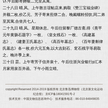
讣,午后邮寄赙银二元至其寓。
二十八日 晴,风。上午敦古谊帖店来,购取《赞三宝福业碑》
并额二枚,价乙元。芳子寄来煎饼二合。晚戴螺舲招饮,同二弟
至其寓,合坐共七人。
二十九日 晴,风。星期休息。午后往留黎厂德古斋,得《熹平
元年黄肠石题字》一枚、《皇女残石》一枚、《高建墓
志》、《建妻王氏墓志》、《高百年墓志》、《百年妻斛律
氏墓志》各一枚,价六元五角,以大吉刻石、窆石残字等易取
之。晚许季上来。
三十日 昙。上午寄芳子信并泉十。午后往浙兴业银行p汇本
月家用泉百并函。下午小雨立晴。
copyright Reserved 2014-2019 版权所有 北京鲁迅博物馆（北京新文化运动
纪念馆） 京ICP备18041591号-2
技术支持：中国文物信息咨询中心 技术服务电话：86-010-84849835