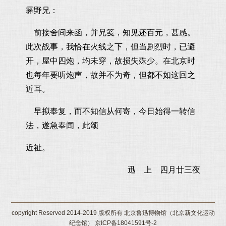
霁野兄：
前接舍间来函，并兄笺，知见还百元，甚感。
此次战事，我恰在火线之下，但当剧烈时，已避
开，屋中四炮，均未穿，故损失殊少。在北京时
也每年要听炮声，故并不为奇，但都不如这回之
近耳。
早拟奉复，而不知信从何寄，今日始得一转信
法，遂急奉闻，此颂
近祉。
迅 上 四月廿三夜
copyright Reserved 2014-2019 版权所有 北京鲁迅博物馆（北京新文化运动
纪念馆） 京ICP备18041591号-2