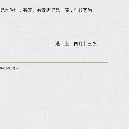
兄之住址，甚喜。有致霁野兄一笺，乞转寄为
迅 上 四月廿三夜
41591号-2