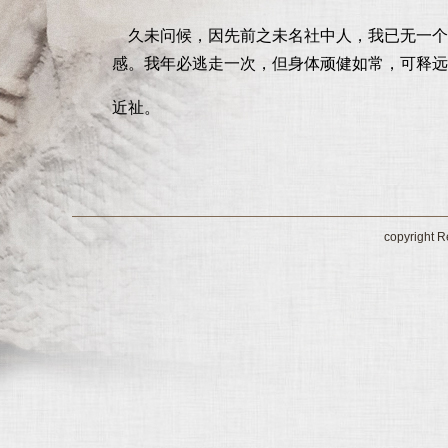
久未问候，因先前之未名社中人，我已无一个
感。我年必逃走一次，但身体顽健如常，可释远
近祉。
copyrig