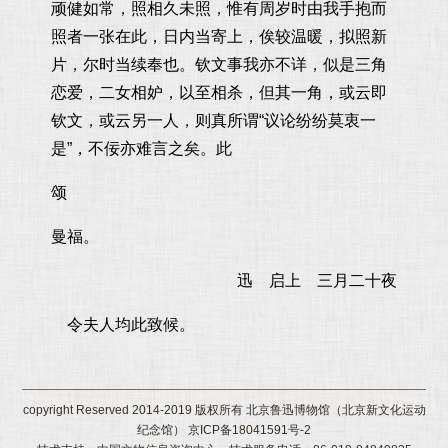
顽健如常，照相久未照，惟有周岁时由我手抱而
照者一张在此，日内当寄上，俟较温暖，拟照新
片，尔时当续奉也。钦文事我亦不详，似是三角
恋爱，二女相妒，以至相杀，但其一角，或云即
钦文，或云另一人，则真所谓“议论纷纷莫衷一
是”，不佞亦难言之矣。此
颂
曼福。
迅 启上 三月二十夜
令夫人均此致候。
copyright Reserved 2014-2019 版权所有 北京鲁迅博物馆（北京新文化运动
纪念馆） 京ICP备18041591号-2