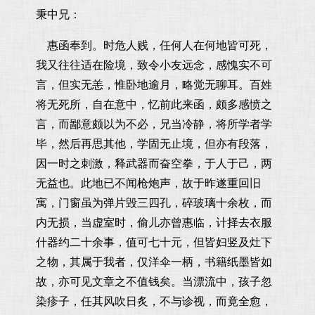
秉中兄：
惠函奉到。时危人贱，任何人在何地皆可死，
我又往往适在险境，致令小友远念，感愧实不可
言，但实无恙，惟卧地逾月，略觉无聊耳。百姓
将无死所，自在意中，忆前此来函，颇多感愤之
言，而鄙意颇以为不必，兄当冷静，将所学者学
毕，然后再思其他，学固无止境，但亦有段落，
因一时之刺激，释武器而奋空拳，于人于己，两
无益也。此地已不闻枪炮声，故于昨遂重回旧
寓，门窗虽为弹片毁三四孔，碎玻璃十余枚，而
内无损，当虚室时，偷儿亦曾惠临，计择去衣服
什器约二十余事，值可七十元，但皆妇竖及灶下
之物，其属于我者，仅洋伞一柄，书籍纸墨皆如
故，亦可见文章之不值钱矣。当漂流中，孩子忽
染疹子，任其风吹日炙，不与诊视，而竟全愈，