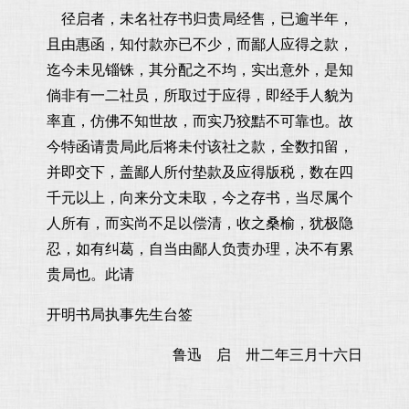
径启者，未名社存书归贵局经售，已逾半年，
且由惠函，知付款亦已不少，而鄙人应得之款，
迄今未见锱铢，其分配之不均，实出意外，是知
倘非有一二社员，所取过于应得，即经手人貌为
率直，仿佛不知世故，而实乃狡黠不可靠也。故
今特函请贵局此后将未付该社之款，全数扣留，
并即交下，盖鄙人所付垫款及应得版税，数在四
千元以上，向来分文未取，今之存书，当尽属个
人所有，而实尚不足以偿清，收之桑榆，犹极隐
忍，如有纠葛，自当由鄙人负责办理，决不有累
贵局也。此请
开明书局执事先生台签
鲁迅 启 卅二年三月十六日