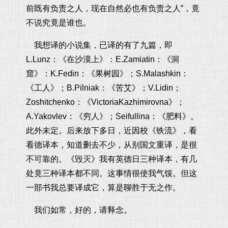
前既有负责之人，现在自然必也有负责之人”，竟
不说究竟是谁也。
我想译的小说集，已译的有了九篇，即
L.Lunz：《在沙漠上》：E.Zamiatin：《洞
窟》：K.Fedin：《果树园》；S.Malashkin：
《工人》；B.Pilniak：《苦艾》；V.Lidin；
Zoshitchenko：《VictoriaKazhimirovna》；
A.Yakovlev：《穷人》；Seifullina：《肥料》。
此外未定。后来放下多日，近因校《铁流》，看
看德译本，知道删去不少，从别国文重译，是很
不可靠的。《毁灭》我有英德日三种译本，有几
处竟三种译本都不同。这事情很使我气馁。但这
一部书我总要译成它，算是聊胜于无之作。
我们如常，好的，请释念。