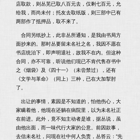
店取款，则丛芜已取八百元去，仅剩七百元，允
给我，而尚未付；托友去取纸版，则三部中已有
两部作了抵押品，取不来了。
合同另纸抄上，此非丛所通知，是我由书局方
面抄来的。那时丛要留未名社之名，我因不愿在
书店统治下，即声明退社，故我不在内。但这种
合同，亦不可靠，听说他们现已不肯代售存书中
之《烟袋》及《四十一》（未尝禁过），还有
《文学与革命》（同上）三种，已在大加掣肘
了。
出让的事情，素园是不知道的，怕他伤心，大
家瞒着他，他现在还躺在病院里，以为未名社正
在前进。此外，竟不知主动者是谁，据丛说，虽
由他出面，而一味代行大家的公意。前因款事，
去信未名社，问现在社中何人负责，丛答云：“先