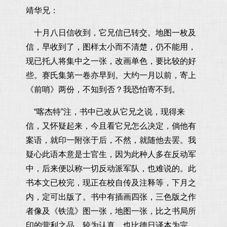
靖华兄：
十月八日信收到，它兄信已转交。地图一枚及
信，早收到了，图样太小而不清楚，仍不能用，
现已托人将集中之一张，改画单色，要比较的好
些。赛氏集第一卷亦早到。大约一月以前，寄上
《前哨》两份，不知到否？我恐怕寄不到。
“喀杰特”注，书中已改从它兄之说，现得来
信，又怀疑起来，今且看它兄怎么决定，倘他有
案语，就印一附张于后，不然，就随他去罢。我
疑心此语本意是士官生，因为此种人多在反动军
中，后来便以称一切反动派军队，也难说的。此
书本文已校完，现正在校自传及注释等，下月之
内，定可出版了。书中有插画四张，三色版之作
者像及《铁流》图一张，地图一张，比之书局所
印的营利之品，较为认真，也比德日译本为完