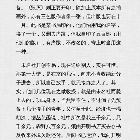
备。《毁灭》则正要开印，除加上原本所有之插
画外，亦有三色版作者像一张，但出版也要在十
一月。此书是某书局印的，他们怕用我的名字，
换了一个，又删去序跋，但我自印了五百部（用
他们的版），有序跋，不改名的，寄上时当用这
一种。
未名社开创不易，现在送给别人，实在可惜。
那第一大错，是在京的几位，向来不肯收纳新分
子进去，所以自己放手，就无接办之人了。其
实，他们几位现在之做教授，就是由未名社而爬
上去的，功成身退，当然留不住，不过倘早先预
备下几个接手的青年，又何至于此。经济也一榻
胡涂，据丛芜函说，社中所欠是我三千余元，兄
千余元，霁野八百余元，须由开明书店买去存书
及收来外埠欠款还付。后闻书已运沪，我向开明