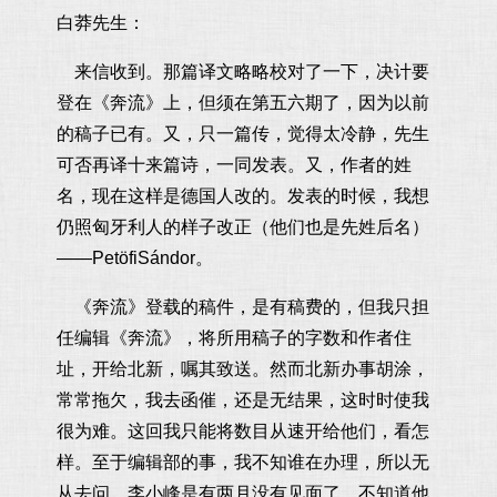
白莽先生：
来信收到。那篇译文略略校对了一下，决计要
登在《奔流》上，但须在第五六期了，因为以前
的稿子已有。又，只一篇传，觉得太冷静，先生
可否再译十来篇诗，一同发表。又，作者的姓
名，现在这样是德国人改的。发表的时候，我想
仍照匈牙利人的样子改正（他们也是先姓后名）
——PetöfiSándor。
《奔流》登载的稿件，是有稿费的，但我只担
任编辑《奔流》，将所用稿子的字数和作者住
址，开给北新，嘱其致送。然而北新办事胡涂，
常常拖欠，我去函催，还是无结果，这时时使我
很为难。这回我只能将数目从速开给他们，看怎
样。至于编辑部的事，我不知谁在办理，所以无
从去问，李小峰是有两月没有见面了，不知道他