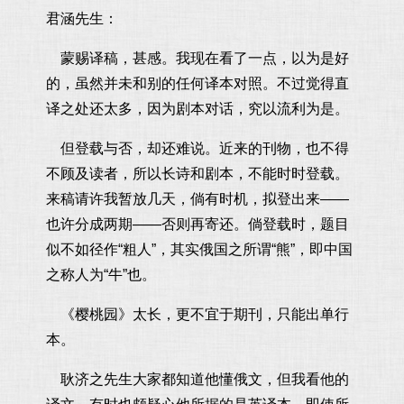
君涵先生：
蒙赐译稿，甚感。我现在看了一点，以为是好
的，虽然并未和别的任何译本对照。不过觉得直
译之处还太多，因为剧本对话，究以流利为是。
但登载与否，却还难说。近来的刊物，也不得
不顾及读者，所以长诗和剧本，不能时时登载。
来稿请许我暂放几天，倘有时机，拟登出来——
也许分成两期——否则再寄还。倘登载时，题目
似不如径作“粗人”，其实俄国之所谓“熊”，即中国
之称人为“牛”也。
《樱桃园》太长，更不宜于期刊，只能出单行
本。
耿济之先生大家都知道他懂俄文，但我看他的