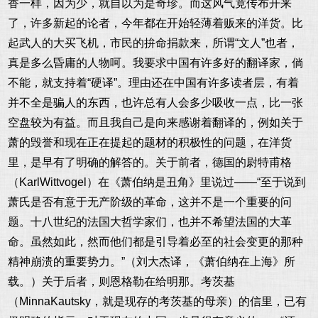
香一样，因为少，就自以为是奇珍。而这风气竟传布开来
了，许多新起的论者，今年都在开始轻薄着贩来的洋货。比
起武人的大买飞机，市民的拚命捐款来，所谓“文人”也者，
真是多么昏庸的人物呵。我要求中国有许多好的翻译家，倘
不能，就支持着“硬译”。理由还在中国有许多读者层，有着
并不全是骗人的东西，也许总有人会多少吸收一点，比一张
空盘较为有益。而且我自己是向来感谢着翻译的，例如关于
萧的毁誉和现在正在提起的题材的积极性的问题，在洋货
里，是早有了明确的解答的。关于前者，德国的尉特甫格
（KarlWittvogel）在《萧伯纳是丑角》里说过——“至于说到
萧氏是否有意于无产阶级的革命，这并不是一个重要的问
题。十八世纪的法国大哲学家们，也并不希望法国的大革
命。虽然如此，然而他们都是引导着必至的社会变更的那种
精神崩溃的重要势力。”（刘大杰译，《萧伯纳在上海》所
载。）关于后者，则恩格勒在给明那。考茨基
（MinnaKautsky，就是现存的考茨基的母亲）的信里，已有