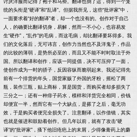
讨厌洋服而记得了袍子和马褂。翻译也倒了运，得到一个笼
统的头衔是“硬译”和“乱译”。但据我所见，这些“批评家”中，
一面要求着“好的翻译”者，却一个也没有的。创作对于自己
人，的确要比翻译切身，易解，然而一不小心，也容易发
生“硬作”，“乱作”的毛病，而这毛病，却比翻译要坏得多。我
们的文化落后，无可讳言，创作力当然也不及洋鬼子，作品
的比较的薄弱，是势所必至的，而且又不能不时时取法于外
国。所以翻译和创作，应该一同提倡，决不可压抑了一面，
使创作成为一时的骄子，反因容纵而脆弱起来。我还记得先
前有一个排货的年头，国货家贩了外国的牙粉，摇松了两
瓶，装作三瓶，贴上商标，算是国货，而购买者却多损失了
三分之一；还有一种痱子药水，模样和洋货完全相同，价钱
却便宜一半，然而它有一个大缺点，是搽了之后，毫无功
效，于是购买者便完全损失了。注意翻译，以作借镜，其实
也就是催进和鼓励着创作。但几年以前，就有了攻击“硬
译”的“批评家”，搔下他旧疮疤上的末屑，少得像膏药上的麝