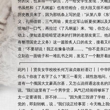
劈的尖，也算得一个缺点，万一给女学生发现，大概
书虽然和《了凡纲鉴》也有些相合，但大段又很不相
历史教员来了，因为那纸条上写的是：“从第八章《
义，孔明借箭，三气周瑜，黄忠定军山斩夏侯渊以及
愤地吁一口气，再拉过《了凡纲鉴》来。“哙，你怎
动上，便知道是暗暗躄进来的打牌的老朋友黄三。他
有整理国史之义务》这一篇脍炙人口的名文，接着又
道：“不要胡说！我正在豫备功课……。”“你不是亲
立刻在一面镜子和一堆乱书之间，发见了一个翻开着
┏━━━━━━━━━━━━━━━━━━━━━━
此约┃┃贤良女学校校长何万淑贞敛衽谨订┃┃中华民
你么？你改了名字了么？”黄三一看完，就性急地问
道有一个俄国大文豪高尔基，又怎么说得通这改名的
说。”我们这里有了一个男学堂，风气已经闹得够坏了
太一定要请我，辞不掉……。”因为黄三毁谤了学校，
觉的，即刻转帆，说，“我们说正经事罢：今天晚上