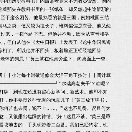
《中国历史教科书》的编纂者竟太不为教员设想。他的
瞥着那夹在教科书里的一张纸条，却又怨起中途辞职的
不至于这么困苦。他最熟悉的就是三国，例如桃园三结
卖马之类，便又较为擅长了，谁料偏偏是东晋。他又怨
弯过来，一拨他的下巴。但他并不动，因为从声音和举
人，但自从他在《大中日报》上发表了《论中华国民皆
等相了。所以他并不回头，板着脸正正经经地回答
信老钵的狗屁！”黄三就在他桌旁坐下，向桌面上一瞥，
四┃┃小时每小时敬送修金大洋三角正按时┃┃间计算
━━━━━━━━━━┛“‘尔础高老夫子’？谁呢？
会打牌，到现在还没有留心新学问，新艺术。他即不知
杆，你不要闹这些无聊的玩意儿了！”黄三放下聘书，
你何苦也去闹，犯不上……。”“这也不见得。况且何太
忿，又很露出焦躁的神情。“好！这且不谈。”黄三是乖
生看坟地去的，手头现带着二百番。我们已经约定，晚