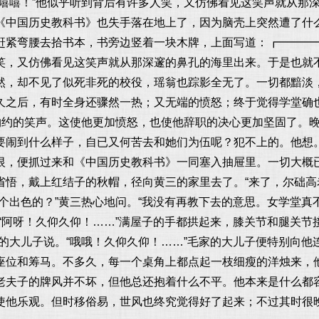
嘻嘻嘻！”他似乎听到背后有许多人笑，又仿佛看见这笑声就从那
《中国历史教科书》也失手落在地上了，因为脑壳上突然遭了什
赶紧弯腰去拾书本，书旁边竖着一块木牌，上面写道：┏━━━
笑，又仿佛看见这笑声就从那深邃的鼻孔的海里出来。于是也就
然，却不见了似死非死的校役，瑶翁也踪影全无了。一切都黯淡
久之后，有时全身还骤然一热；又无端的愤怒；终于觉得学堂确
隐约约的笑声。这使他更加愤怒，也使他辞职的决心更加坚固了。
要闹到什么样子，自已又何苦去和她们为伍呢？犯不上的。他想
恨，便抓过来和《中国历史教科书》一同塞入抽屉里。一切大概
悟，戴上红结子的秋帽，径向黄三的家里去了。“来了，尔础高老
个出色的？”黄三热心地问。“我没有再教下去的意思。女学堂
“阿呀！久仰久仰！……”满屋子的手都拱起来，膝关节和腿关节
的大儿子说。“哦哦！久仰久仰！……”毛家的大儿子便特别向
座位和筹马。不多久，每一个桌角上都点起一枝细瘦的洋烛来，
老夫子的牌风并不坏，但他总还抱着什么不平。他本来是什么都
使他乐观。但时移俗易，世风也终究觉得好了起来；不过其时很晚