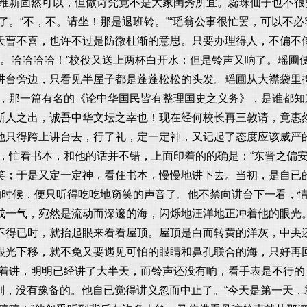
。维新固然可以，但做诗究竟不是大家闺秀所宜。蕊珠仙子也不
了。“不，不。请坐！那是退班铃。”“瑶翁公事很忙罢，可以不必
天曹不喜，也许不过是防微杜渐的意思。只要办理得人，不偏不
话。哈哈哈哈！”校役又送上两杯白开水；但是铃声又响了。瑶圃
讲台旁边，只看见半屋子都是蓬蓬松松的头发。瑶圃从大襟袋里
者，那一篇有名的《论中华国民皆有整理国史之义务》，是谁都
斯人之出，诚吾中华文坛之幸也！现在经何校长再三敦请，竟惠
只得跨上讲台去，行了礼，定一定神，又记起了态度应该威严的
，忙看书本，和他的话并不错，上面印着的的确是：“东晋之偏
笑；于是又定一定神，看住书本，慢慢地讲下去。当初，是自已
”的时候，便只听得吃吃地窃笑的声音了。他不禁向讲台下一看，
成一气，宛然是流动而深邃的海，闪烁地汪洋地正冲着他的眼光
不得已时，就抬起眼来看看屋顶。屋顶是白而转黄的洋灰，中央
光下移，就不免又要遇见可怕的眼睛和鼻孔联合的海，只好再回
熬着讲，明明已经讲了大半天，而铃声还没有响，看手表是不行的
讲到，没有豫备的。他自已觉得讲义忽而中止了。“今天是第一天