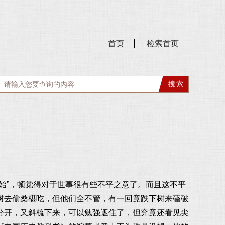
首页
检索首页
始”，顿觉得对于世事很有些不平之意了。而且这不平
树去偷桑椹吃，但他们全不管，有一回竟跌下树来磕破
分开，又斜梳下来，可以勉强遮住了，但究竟还看见尖