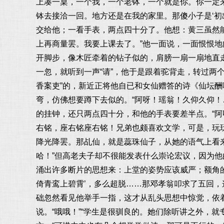
上凑一桌，一个我，一个老钵，一个就是你。你一定
钵去接洽一回。地方还是在我的家里。那傻小子是‘初
交给他；一看手表，两点四十分了。他想：黄三虽然
上再商量罢。我要上课去了。”他一面说，一面恨恨
开脚步，像木匠牵着的钻子似的，肩膀一扇一扇地直
一忽，就听到一声“请”，他于是跟着驼背走，转过两
香案吏”的，新近正将他自已和女仙赠答的诗《仙坛酬
弯，仿佛想要蹲下去似的。“阿呀！瑶翁！久仰久仰
的挂钟，还只两点四十分，和他的手表要差半点。“阿
右铭，座右铭座右铭！兄弟也颇喜欢文学，可是，玩
降光降罢。那乩仙，就是蕊珠仙子，从她的语气上看
哈！”但高老夫子却不很能发表什么崇论宏议，因为
涌出许多断片的思想来：上堂的姿势应该威严；额角
倚青鸾上碧霄’，多么超脱……那邓孝翁叩求了五回，
础忽然看见他举手一指，这才从乱头思想中惊觉，依
说。“哦哦！”“学生是很驯良的。她们除听讲之外，