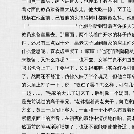
一面点一点头，跨下讲台去，也便出了教室的门。“
着对面的教员豫备室大踏步走。他大吃一惊，至于连
枝横在他面前，已被他的头撞得树叶都微微发抖。他
┃┗━━━━━━━━━┛他似乎听到背后有许多人
教员豫备室里去。那里面，两个装着白开水的杯子依
钟，还只有三点四十分。高老夫子回到自家的房里许
什么意思呢，喜欢虚荣罢了！“嘻嘻！”他还听到隐
来挽留，又怎么办呢？——也不去。女学堂真不知道
聘书也合上了。正要坐下，又觉得那聘书实在红得可
了。然而还不舒适，仿佛欠缺了半个魂灵，但他当即省
的头顶上打了一下，说。“教过了罢？怎么样，可有几
一起……。”毛家的大儿子进来了，胖到像一个汤圆。
是先前说过的高干亭兄。”老钵指着高老夫子，向毛家
方桌，黄三一面招呼客人，一面和一个小鸦头布置着
紫檀桌面上的声音，在初夜的寂静中清彻地作响。高
然面前的筹马渐渐增加了，也还不很能够使他舒适，