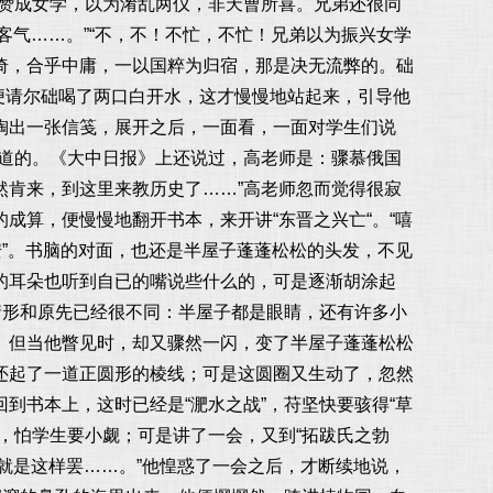
很赞成女学，以为淆乱两仪，非天曹所喜。兄弟还很同
客气……。”“不，不！不忙，不忙！兄弟以为振兴女学
倚，合乎中庸，一以国粹为归宿，那是决无流弊的。础
便请尔础喝了两口白开水，这才慢慢地站起来，引导他
掏出一张信笺，展开之后，一面看，一面对学生们说
知道的。《大中日报》上还说过，高老师是：骤慕俄国
然肯来，到这里来教历史了……”高老师忽而觉得很寂
成算，便慢慢地翻开书本，来开讲“东晋之兴亡“。“嘻
安”。书脑的对面，也还是半屋子蓬蓬松松的头发，不见
的耳朵也听到自已的嘴说些什么的，可是逐渐胡涂起
情形和原先已经很不同：半屋子都是眼睛，还有许多小
。但当他瞥见时，却又骤然一闪，变了半屋子蓬蓬松松
还起了一道正圆形的棱线；可是这圆圈又生动了，忽然
到书本上，这时已经是“淝水之战”，苻坚快要骇得“草
，怕学生要小觑；可是讲了一会，又到“拓跋氏之勃
，就是这样罢……。”他惶惑了一会之后，才断续地说，