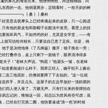
深邃的鼻孔的海里出来。他便惘惘然，跨进植物园，向
么东西的一击。他倒退两步，定睛看时，一枝夭斜的树
━━━━━━┓┃桑┃┃桑科
不好意思去抚摩头上已经疼痛起来的皮肤，只一心跑进
，只有他的新皮包和新帽子在黯淡中发亮。看壁上的挂
也要闹坏风气，不如停闭的好，尤其是女学堂，——有
晚上就写信给何校长，只要说自已患了足疾。但是，倘
。他于是决绝地将《了凡纲鉴》搬开；镜子推在一旁；
已经打叠停当，桌上只剩下一面镜子，眼界清净得多
夫子！”老钵大声说。“狗屁！”他眉头一皱，在老钵
真不知道要闹成什么样子。我辈正经人，确乎犯不上酱在
接二连三地屈折，仿佛就要蹲了下去似的。“这一位就
他连连拱手，并且点头。这屋子的左边早放好一顶斜摆的
他们四人便入座了。万籁无声。只有打出来的骨牌拍在
容易忘记的，惟独这一回，却总以为世风有些可虑；虽
，已经在打完第二圈，他快要凑成“清一色”的时候