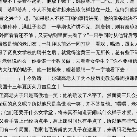
是免不了要看不起的。他放下镜子，怨愤地吁一口气。其次，是
同，若即若离，令人不知道讲起来应该怎样拉在一处。但待到他
东晋之兴亡》起。”如果那人不将三国的事情讲完，他的豫备就决
其他种种，满肚子都是，一学期也许讲不完。到唐朝，则有秦琼
么外面看看还不够，又要钻到里面去看了？”一只手同时从他背后
虽然是他的老朋友，一礼拜以前还一同打牌，看戏，喝酒，跟女
得了贤良女学校的聘书之后，就觉得这黄三一无所长，总有些下
口对老钵说的么：你要谋一个教员做，去看看女学生？”“你不要相
的大红纸的帖子。他一把抓来，瞪着眼睛一字一字地看下去：
━━━━┓┃今敦请┃┃尔础高老夫子为本校历史教员每周授课
国十三年夏历菊月吉旦立┃┗━━━━━━━━━━━━━━━━
。但高老夫子只是高傲地一笑；他的确改了名字了。然而黄三只
深远的意义呢？所以他只是高傲地一笑，并不答复他。“喂喂，老
；他们还要开什么女学堂，将来真不知道要闹成什么样子才罢。
又看手表上已经两点半，离上课时间只有半点了，所以他有些气
我们有一个局面。毛家屯毛资甫的大儿子在这里了，来请阳宅先