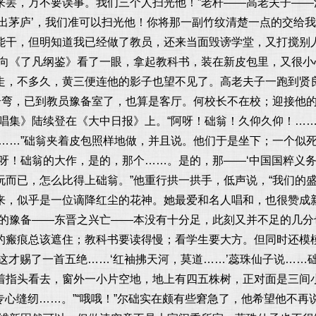
来罢，万不要误事。我们三个人扫光他！”老杆——高老夫子——
出茅庐’，我们准可以扫光他！你将那一副竹纹清楚一点的交给我
能干，但明知道我已经做了教员，还来当面毁谤学堂，又打搅别
地向《了凡纲鉴》看了一眼，拿起教科书，装在新皮包里，又很
走，不多久，黄三便连他的影子也望不见了。高老夫子一跑到贤
个弯，已到教员豫备室了，也算是客厅。何校长不在校；迎接他
唱集》陆续登在《大中日报》上。“阿呀！础翁！久仰久仰！…
！……”础翁夹着皮包照样地做，并且说。他们于是坐下；一个似
呀！础翁的大作，是的，那个……。是的，那——‘中国国粹义务
玩而已，怎么比得上础翁。”他重行拱一拱手，低声说，“我们的
来，似乎是一位谪降红尘的花神。她最爱和名人唱和，也很赞成
他的豫备——东晋之兴亡——本没有十分足，此刻又并不足的几
的瘢痕总该遮住；教科书要读得慢；看学生要大方。但同时还模模
这才赐了一首五绝……‘红袖拂天河，莫道……’蕊珠仙子说……础
着指头看去，窗外一小片空地，地上有四五株树，正对面是三间小
就专心缝纫……。”“哦哦！”尔础实在颇有些窘急了，他希望他不