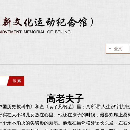
高老夫子
中国历史教科书》和查《袁了凡纲鉴》里；真所谓“人生识字忧患
母实在太不将儿女放在心里。他还在孩子的时候，最喜欢爬上桑
一个永不消灭的尖劈形的瘢痕。他现在虽然格外留长头发，左右