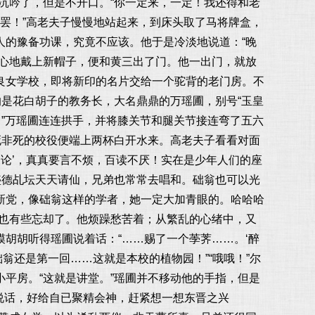
沉吟了，但是不开口。“你一定来，一定！我还得和老
罢！”高老夫子慢慢地站起来，到床头取了马将牌盒，
人的豫备功课，究竟不应该。他于是冷淡地说道：“晚
小心地戴上新帽子，便和黄三出了门。他一出门，就放
良女学校，即将新印的名片交给一个驼背的老门房。不
的是花白胡子的教务长，大名鼎鼎的万瑶圃，别号“玉皇
…”万瑶圃连连拱手，并将膝关节和腿关节接连弯了五六
死非死的校役便端上两杯白开水来。高老夫子看看对面
论’，真真要言不烦，百读不厌！实在是少年人们的座
盛德乩坛天天请仙，兄弟也常常去唱和。础翁也可以光
新党，像础翁这样的学者，她一定大加青眼的。哈哈哈
分也有些忘却了。他烦躁愁苦着；从繁乱的心绪中，又
胡胡听得瑶圃说着话：“……赐了一个荸荠……。‘醉
翁还是第一回……这就是本校的植物园！”“哦哦！”尔
平房。“这就是讲堂。”瑶圃并不移动他的手指，但是
再说话，好给自已聚精会神，赶紧想一想东晋之兴