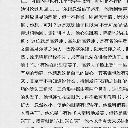
亡。“可惜内中也有几个想学学做诗，那可是不行的
她讨论过几回……。”尔础忽然跳了起来，他听到铃声
是顺应世界的潮流，但一不得当，即易流于偏，所以
翁，你想，可对？这是蕊珠仙子也以为‘不无可采’的
穿过植物园，走进讲堂去。他心头跳着，笔挺地站在
道：“这位就是高老师，高尔础高老师，是有名的学
文豪高君尔基之为人，因改字尔础，以示景仰之意，
然，原来瑶翁已经不见，只有自已站在讲台旁边了。他
嘻！”似乎有谁在那里窃笑了。高老夫子脸上登时一热
有别的动静。他猜想这是自已的疑心，其实谁也没有
来，竟至于不再知道说什么，待到发挥“石勒之雄图
巧的等边三角形，三角形中都生着两个鼻孔，这些连
的头发了。他也连忙收回眼光，再不敢离开教科书，
扩大，忽然收小，使他的眼睛有些昏花。他豫料倘将眼
木皆兵”了。他总疑心有许多人暗暗地发笑，但还是
兴”了，接着就是“六国兴亡表”，他本以为今天未必