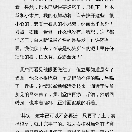
看，果然，棺木已经快要烂尽了，只剩下一堆木
丝和小木片。我的心颤动着，自去拔开这些，很
小心的，要看一看我的小兄弟，然而出乎意外！
被褥，衣服，骨骼，什么也没有。我想，这些都
消尽了，向来听说最难烂的是头发，也许还有
罢。我便伏下去，在该是枕头所在的泥土里仔仔
细细的看，也没有。踪影全无！”
我忽而看见他眼圈微红了，但立即知道是有了
酒意。他总不很吃菜，单是把酒不停的喝，早喝
了一斤多，神情和举动都活泼起来，渐近于先前
所见的吕纬甫了，我叫堂倌再添二斤酒，然后回
转身，也拿着酒杯，正对面默默的听着。
“其实，这本已可以不必再迁，只要平了土，卖
掉棺材，就此完事了的。我去卖棺材虽然有些离