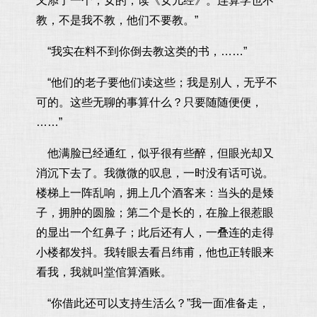
又添了一个，女的，读《女儿经》。连算学也不
教，不是我不教，他们不要教。”
“我实在料不到你倒去教这类的书，……”
“他们的老子要他们读这些；我是别人，无乎不
可的。这些无聊的事算什么？只要随随便便，
……”
他满脸已经通红，似乎很有些醉，但眼光却又
消沉下去了。我微微的叹息，一时没有话可说。
楼梯上一阵乱响，拥上几个酒客来：当头的是矮
子，拥肿的圆脸；第二个是长的，在脸上很惹眼
的显出一个红鼻子；此后还有人，一叠连的走得
小楼都发抖。我转眼去看吕纬甫，他也正转眼来
看我，我就叫堂倌算酒账。
“你借此还可以支持生活么？”我一面准备走，