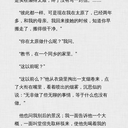
是实在懒得太难，终于没有写一封信。……”
“彼此都一样。可是现在我在太原了，已经两年
多，和我的母亲。我回来接她的时候，知道你早
搬走了，搬得很干净。”
“你在太原做什么呢？”我问。
“教书，在一个同乡的家里。”
“这以前呢？”
“这以前么？”他从衣袋里掏出一支烟卷来，点
了火衔在嘴里，看着喷出的烟雾，沉思似的
说：“无非做了些无聊的事情，等于什么也没有
做。”
他也问我别后的景况；我一面告诉他一个大
概，一面叫堂倌先取杯筷来，使他先喝着我的