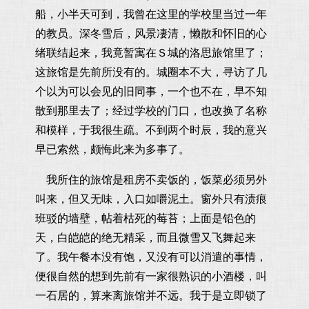
船，小半天可到，我曾在这里的学校里当过一年
的教员。深冬雪后，风景凄清，懒散和怀旧的心
绪联结起来，我竟暂寓在Ｓ城的洛思旅馆里了；
这旅馆是先前所没有的。城圈本不大，寻访了几
个以为可以会见的旧同事，一个也不在，早不知
散到那里去了；经过学校的门口，也改换了名称
和模样，于我很生疏。不到两个时辰，我的意兴
早已索然，颇悔此来为多事了。
我所住的旅馆是租房不卖饭的，饭菜必须另外
叫来，但又无味，入口如嚼泥土。窗外只有渍痕
班驳的墙壁，帖着枯死的莓苔；上面是铅色的
天，白皑皑的绝无精采，而且微雪又飞舞起来
了。我午餐本没有饱，又没有可以消遣的事情，
便很自然的想到先前有一家很熟识的小酒楼，叫
一石居的，算来离旅馆并不远。我于是立即锁了