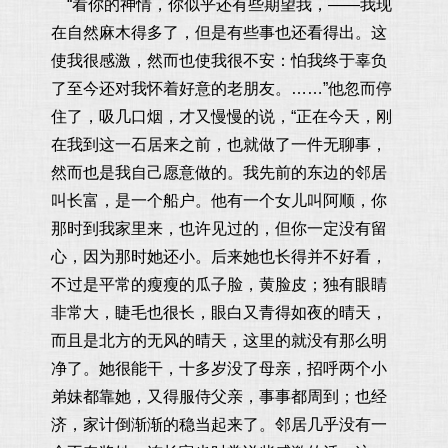
“看你的神情，你似乎还有些期望我，——我现
在自然麻木得多了，但是有些事也还看得出。这
使我很感激，然而也使我很不安：怕我终于辜负
了至今还对我怀着好意的老朋友。……”他忽而停
住了，吸几口烟，才又慢慢的说，“正在今天，刚
在我到这一石居来之前，也就做了一件无聊事，
然而也是我自己愿意做的。我先前的东边的邻居
叫长富，是一个船户。他有一个女儿叫阿顺，你
那时到我家里来，也许见过的，但你一定没有留
心，因为那时她还小。后来她也长得并不好看，
不过是平常的瘦瘦的瓜子脸，黄脸皮；独有眼睛
非常大，睫毛也很长，眼白又青得如夜的晴天，
而且是北方的无风的晴天，这里的就没有那么明
净了。她很能干，十多岁没了母亲，招呼两个小
弟妹都靠她，又得服侍父亲，事事都周到；也经
济，家计倒渐渐的稳当起来了。邻居几乎没有一