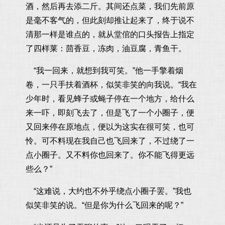
酒，然后再去添二斤。其间还点菜，我们先前原
是毫不客气的，但此刻却推让起来了，终于说不
清那一样是谁点的，就从堂倌的口头报告上指定
了四样莱：茴香豆，冻肉，油豆腐，青鱼干。
“我一回来，就想到我可笑。”他一手擎着烟
卷，一只手扶着酒杯，似笑非笑的向我说。“我在
少年时，看见蜂子或蝇子停在一个地方，给什么
来一吓，即刻飞去了，但是飞了一个小圈子，便
又回来停在原地点，便以为这实在很可笑，也可
怜。可不料现在我自己也飞回来了，不过绕了一
点小圈子。又不料你也回来了。你不能飞得更远
些么？”
“这难说，大约也不外乎绕点小圈子罢。”我也
似笑非笑的说。“但是你为什么飞回来的呢？”