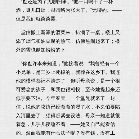
“也还是为了无聊的事。”他一口喝干了一杯
酒，吸几口烟，眼睛略为张大了。“无聊的。——
但是我们就谈谈罢。”
堂倌搬上新添的酒菜来，排满了一桌，楼上又
添了烟气和油豆腐的热气，仿佛热闹起来了；楼
外的雪也越加纷纷的下。
“你也许本来知道，”他接着说，“我曾经有一个
小兄弟，是三岁上死掉的，就葬在这乡下。我连
他的模样都记不清楚了，但听母亲说，是一个很
可爱念的孩子，和我也很相投，至今她提起来还
似乎要下泪。今年春天，一个堂兄就来了一封
信，说他的坟边已经渐渐的浸了水，不久怕要陷
入河里去了，须得赶紧去设法。母亲一知道就很
着急，几乎几夜睡不着，——她又自己能看信
的。然而我能有什么法子呢？没有钱，没有工