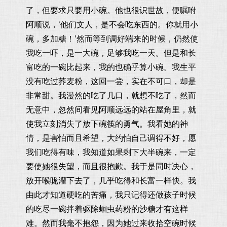
了，但要求只要用小碗。他也很识世故，便嘱咐
阿顺说，‘他们文人，是不会吃东西的。你就用小
碗，多加糖！’然而等到调好端来的时候，仍然使
我吃一吓，是一大碗，足够我吃一天。但是和长
富吃的一碗比起来，我的也确乎算小碗。我生平
没有吃过荞麦粉，这回一尝，实在不可口，却是
非常甜。我漫然的吃了几口，就想不吃了，然而
无意中，忽然间看见阿顺远远的站在屋角里，就
使我立刻消失了放下碗筷的勇气。我看她的神
情，是害怕而且希望，大约怕自己调得不好，愿
我们吃得有味，我知道如果剩下大半碗来，一定
要使她很失望，而且很抱歉。我于是同时决心，
放开喉咙灌下去了，几乎吃得和长富一样快。我
由此才知道硬吃的苦痛，我只记得还做孩子时候
的吃尽一碗拌着驱除蛔虫药粉的沙糖才有这样
难。然而我毫不抱怨，因为她过来收拾空碗时候