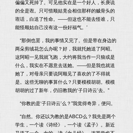
偏偏又死掉了。可见他实在是一个好人，长庚说
的全是诳。只可惜顺姑竟会相信那样的贼骨头的
诳话，白送了性命。——但这也不能去怪谁，只
能怪顺姑自己没有这一份好福气。’
“那倒也罢，我的事情又完了。但是带在身边的
两朵剪绒花怎么办呢？好，我就托她送了阿昭。
这阿昭一见我就飞跑，大约将我当作一只狼或是
什么，我实在不愿意去送她。——但是我也就送
她了，对母亲只要说阿顺见了喜欢的了不得就
是。这些无聊的事算什么？只要模模胡胡。模模
胡胡的过了新年，仍旧教我的‘子日诗云’去。”
“你教的是‘子日诗云’么？”我觉得奇异，便问。
“自然。你还以为教的是ABCD么？我先是两个
学生，一个读《诗经》，一个读《孟子》。新近