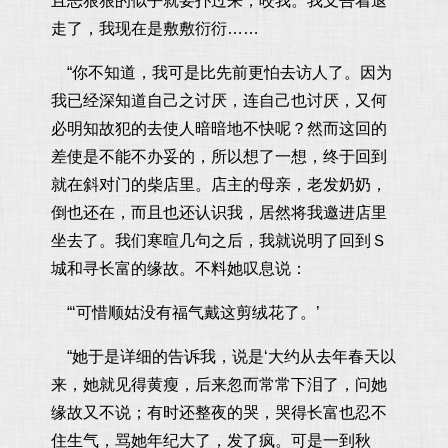
且恶狠狠的似乎就要扑过来，咬我。我支吾着退
走了，我现在是敷敷衍衍……
“你不知道，我可是比先前更怕去访人了。因为
我已经深知道自己之讨厌，连自己也讨厌，又何
必明知故犯的去使人暗暗地不快呢？然而这回的
差使是不能不办妥的，所以想了一想，终于回到
就在斜对门的柴店里。店主的母亲，老发奶奶，
倒也还在，而且也还认识我，居然将我邀进店里
坐去了。我们寒暄几句之后，我就说明了回到Ｓ
城和寻长富的缘故。不料她叹息说：
“‘可惜顺姑没有福气戴这剪绒花了。’
“她于是详细的告诉我，说是‘大约从去年春天以
来，她就见得黄瘦，后来忽而常常下泪了，问她
缘故又不说；有时还整夜的哭，哭得长富也忍不
住生气，骂她年纪大了，发了疯。可是一到秋