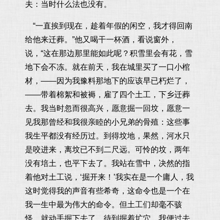
夫：当时什么法也没有。
“一直挨到现在，趁着年假的闲空，我才得回南
给他来迁葬。”他又喝干一杯酒，看说窗外，
说，“这在那边那里能如此呢？积雪里会有花，雪
地下会不冻。就在前天，我在城里买了一口小棺
材，——因为我豫料那地下的应该早已朽烂了，
——带着棉絮和被褥，雇了四个土工，下乡迁葬
去。我当时忽而很高兴，愿意掘一回坟，愿意一
见我那曾经和我很亲睦的小兄弟的骨殖：这些事
我生平都没有经历过。到得坟地，果然，河水只
是咬进来，离坟已不到二尺远。可怜的坟，两年
没有培土，也平下去了。我站在雪中，决然的指
着他对土工说，‘掘开来！’我实在是一个庸人，我
这时觉得我的声音有些希奇，这命令也是一个在
我一生中最为伟大的命令。但土工们却毫不骇
怪，就动手掘下去了。待到掘着圹穴，我便过去