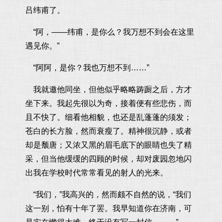
吕纬甫了。
“阿，——纬甫，是你么？我万想不到会在这里
遇见你。”
“阿阿，是你？我也万想不到……”
我就邀他同坐，但他似乎略略踌蹰之后，方才
坐下来。我起先很以为奇，接着便有些悲伤，而
且不快了。细看他相貌，也还是乱蓬蓬的须发；
苍白的长方脸，然而衰瘦了。精神很沉静，或者
却是颓唐；又浓又黑的眉毛底下的眼睛也失了精
采，但当他缓缓的四顾的时候，却对废园忽地闪
出我在学校时代常常看见的射人的光来。
“我们，”我高兴的，然而颇不自然的说，“我们
这一别，怕有十年了罢。我早知道你在济南，可