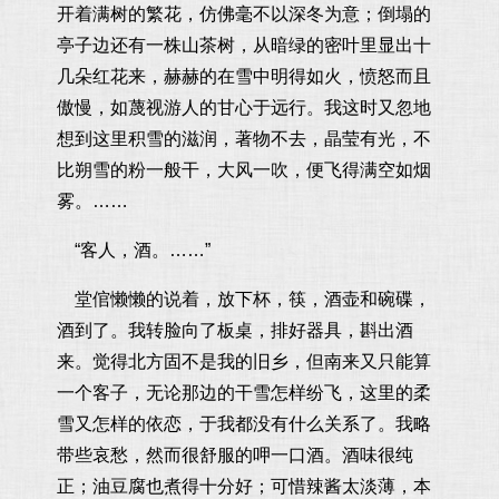
开着满树的繁花，仿佛毫不以深冬为意；倒塌的
亭子边还有一株山茶树，从暗绿的密叶里显出十
几朵红花来，赫赫的在雪中明得如火，愤怒而且
傲慢，如蔑视游人的甘心于远行。我这时又忽地
想到这里积雪的滋润，著物不去，晶莹有光，不
比朔雪的粉一般干，大风一吹，便飞得满空如烟
雾。……
“客人，酒。……”
堂倌懒懒的说着，放下杯，筷，酒壶和碗碟，
酒到了。我转脸向了板桌，排好器具，斟出酒
来。觉得北方固不是我的旧乡，但南来又只能算
一个客子，无论那边的干雪怎样纷飞，这里的柔
雪又怎样的依恋，于我都没有什么关系了。我略
带些哀愁，然而很舒服的呷一口酒。酒味很纯
正；油豆腐也煮得十分好；可惜辣酱太淡薄，本