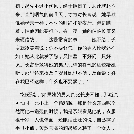
初，起先不过小伤风，终于躺倒了，从此就起不
来。直到咽气的前几天，才肯对长富说，她早就
像她母亲一样，不时的吐红和流夜汗。但是瞒
着，怕他因此要担心。有一夜，她的伯伯长庚又
来硬借钱，——这是常有的事，——她不给，长
庚就冷笑着说：你不要骄气，你的男人比我还不
如！她从此就发了愁，又怕羞，不好问，只好
哭。长富赶紧将她的男人怎样的挣气的话说给她
听，那里还来得及？况且她也不信，反而说：好
在我已经这样，什么也不要紧了。’
“她还说，‘如果她的男人真比长庚不如，那就真
可怕呵！比不上一个偷鸡贼，那是什么东西呢？
然而他来送殓的时候，我是亲眼看见他的，衣服
很干净，人也体面；还眼泪汪汪的说，自己撑了
半世小船，苦熬苦省的积起钱来聘了一个女人，