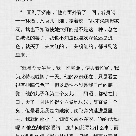
“一直到了济南，”他向窗外看了一回，转身喝
干一杯酒，又吸几口烟，接着说。“我才买到剪绒
花。我也不知道使她挨打的是不是这一种，总之
是绒做的罢了。我也不知道她喜欢深色还是浅
色，就买了一朵大红的，一朵粉红的，都带到这
里来。
“就是今天午后，我一吃完饭，便去看长富，我
为此特地耽搁了一天。他的家倒还在，只是看去
很有些晦气色了，但这恐怕不过是我自己的感
觉。他的儿子和第二个女儿——阿昭，都站在门
口，大了。阿昭长得全不像她姊姊，简直像一个
鬼，但是看见我走向她家，便飞奔的逃进屋里
去。我就问那小子，知道长富不在家。‘你的大姊
呢？’他立刻瞪起眼睛，连声问我寻她什么事，而