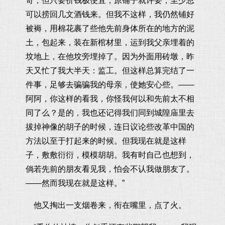
奇，但只要价钱极便宜，原铺子就许要，至少总
可以捞回几文酒钱来。但我不这样，我仍然铺好
被褥，用棉花裹了些他先前身体所在的地方的泥
土，包起来，装在新棺材里，运到我父亲埋着的
坟地上，在他坟旁埋掉了。因为外面用砖墩，昨
天又忙了我大半天：监工。但这样总算完结了一
件事，足够去骗骗我的母亲，使她安心些。——
阿阿，你这样的看我，你怪我何以和先前太不相
同了么？是的，我也还记得我们同到城隍庙里去
拔掉神像的胡子的时候，连日议论些改革中国的
方法以至于打起来的时候。但我现在就是这样
子，敷敷衍衍，模模胡胡。我有时自己也想到，
倘若先前的朋友看见我，怕会不认我做朋友了。
——然而我现在就是这样。”
他又掏出一支烟卷来，衔在嘴里，点了火。