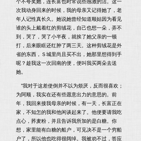
个不夸奖她，连长富也时常说些感激的活。这一
次我动身回来的时候，我的母亲又记得她了，老
年人记性真长久。她说她曾经知道顺姑因为看见
谁的头上戴着红的剪绒花，自己也想一朵，弄不
到，哭了，哭了小半夜，就挨了她父亲的一顿
打，后来眼眶还红肿了两三天。这种剪绒花是外
省的东西，Ｓ城里尚且买不出，她那里想得到手
呢？趁我这一次回南的便，便叫我买两朵去送
她。
“我对于这差使倒并不以为烦厌，反而很喜欢；
为阿顺，我实在还有些愿意出力的意思的。前
年，我回来接我母亲的时候，有一天，长富正在
家，不知怎的我和他闲谈起来了。他便要请我吃
点心，荞麦粉，并且告诉我所加的是白糖。你
想，家里能有白糖的船户，可见决不是一个穷船
户了，所以他也吃得很阔绰。我被劝不过，答应