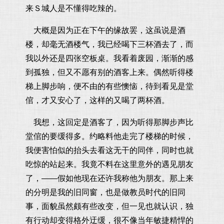
来Ｓ城人是不懂得吃辣的。
大概是因为正在下午的缘故罢，这虽说是酒
楼，却毫无酒楼气，我已经喝下三杯酒去了，而
我以外还是四张空板桌。我看着废园，渐渐的感
到孤独，但又不愿有别的酒客上来。偶然听得楼
梯上脚步响，便不由的有些懊恼，待到看见是堂
倌，才又安心了，这样的又喝了两杯酒。
我想，这回定是酒客了，因为听得那脚步声比
堂倌的要缓得多。约略料他走完了楼梯的时候，
我便害怕似的抬头去看这无干的同伴，同时也就
吃惊的站起来。我竟不料在这里意外的遇见朋友
了，——假如他现在还许我称他为朋友。那上来
的分明是我的旧同窗，也是做教员时代的旧同
事，面貌虽然颇有些改变，但一见也就认识，独
有行动却变得格外迂缓，很不像当年敏捷精悍的