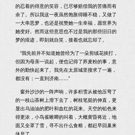
的忍着的得意的笑容，已尽够赔偿我的苦痛而有
余了。所以我这一夜虽然饱胀得睡不稳，又做了
一大串恶梦，也还是祝赞她一生幸福，愿世界为
她变好。然而这些意思也不过是我的那些旧日的
梦的痕迹，即刻就自笑，接着也就忘却了。
“我先前并不知道她曾经为了一朵剪绒花挨打，
但因为母亲一说起，便也记得了荞麦粉的事，意
外的勤快起来了。我先在太原城里搜求了一遍，
都没有；一直到济南……”
窗外沙沙的一阵声响，许多积雪从被他压弯了
的一枝山茶树上滑下去了，树枝笔挺的伸直，更
显出乌油油的肥叶和血红的花来。天空的铅色来
得更浓，小鸟雀啾唧的叫着，大概黄昏将近，地
面又全罩了雪，寻不出什么食粮，都赶早回巢来
休息了。