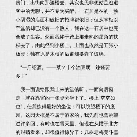
房门，出街向那酒楼去。其实也无非想姑且逃避
客中的无聊，并不专为买醉。一石居是在的，狭
小阴湿的店面和破旧的招牌都依旧；但从掌柜以
至堂倌却已没有一个熟人，我在这一石居中也完
全成了生客。然而我终于跨上那走熟的屋角的扶
梯去了，由此径到小楼上。上面也依然是五张小
板桌；独有原是木棂的后窗却换嵌了玻璃。
“一斤绍酒。——菜？十个油豆腐，辣酱要
多！”
我一面说给跟我上来的堂倌听，一面向后窗
走，就在靠窗的一张桌旁坐下了。楼上“空空如
也”，任我拣得最好的坐位：可以眺望楼下的废
园。这园大概是不属于酒家的，我先前也曾眺望
过许多回，有时也在雪天里。但现在从惯于北方
的眼睛看来，却很值得惊异了：几株老梅竟斗雪